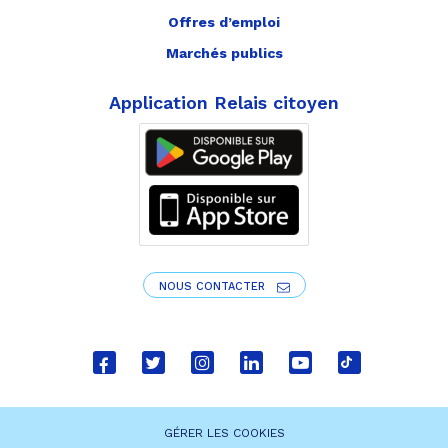
Offres d’emploi
Marchés publics
Application Relais citoyen
NOUS CONTACTER
Lien
Lien
Lien
Lien
Lien
Lien
vers
vers
vers
vers
vers
vers
le
le
le
le
la
le
GÉRER LES COOKIES
compte
compte
compte
compte
chaîne
compte