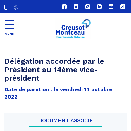
Lien
Lien
Lien
Lien
Lien
Lien
vers
vers
vers
vers
vers
vers
le
le
le
le
la
le
compte
compte
compte
compte
chaîne
com
Facebook
Twitter
Instagram
Linkedin
Youtube
tikt
MENU
CU
Creusot
Montceau
Délégation accordée par le
Président au 14ème vice-
président
Date de parution : le vendredi 14 octobre
2022
DOCUMENT ASSOCIÉ