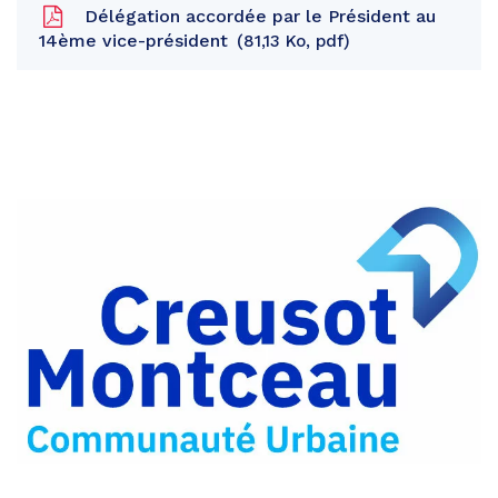
Délégation accordée par le Président au
14ème vice-président
81,13 Ko, pdf
Partager
sur
Partager
Facebook
sur
Partager
Twitter
par
e-
mail