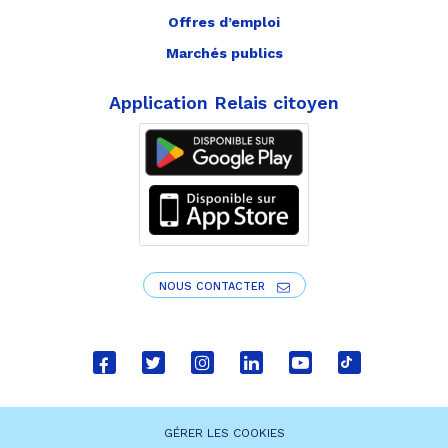
Offres d’emploi
Marchés publics
Application Relais citoyen
NOUS CONTACTER
Lien
Lien
Lien
Lien
Lien
Lien
vers
vers
vers
vers
vers
vers
le
le
le
le
la
le
GÉRER LES COOKIES
compte
compte
compte
compte
chaîne
compte