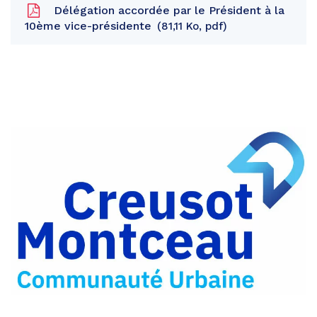
Délégation accordée par le Président à la
10ème vice-présidente
81,11 Ko, pdf
Partager
sur
Partager
Facebook
sur
Partager
Twitter
par
e-
mail