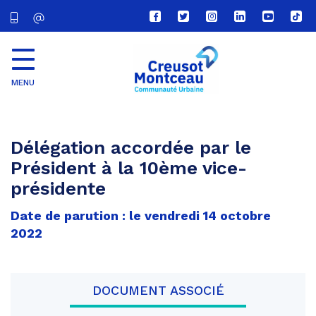
Lien
Lien
Lien
Lien
Lien
Lien
vers
vers
vers
vers
vers
vers
le
le
le
le
la
le
compte
compte
compte
compte
chaîne
com
Facebook
Twitter
Instagram
Linkedin
Youtube
tikt
MENU
CU
Creusot
Montceau
Délégation accordée par le
Président à la 10ème vice-
présidente
Date de parution : le vendredi 14 octobre
2022
DOCUMENT ASSOCIÉ