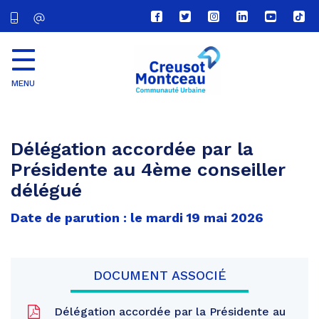
Lien
Lien
Lien
Lien
Lien
Lien
vers
vers
vers
vers
vers
vers
le
le
le
le
la
le
compte
compte
compte
compte
chaîne
com
Facebook
Twitter
Instagram
Linkedin
Youtube
tikt
MENU
CU
Creusot
Montceau
Délégation accordée par la
Présidente au 4ème conseiller
délégué
Date de parution : le mardi 19 mai 2026
DOCUMENT ASSOCIÉ
Délégation accordée par la Présidente au