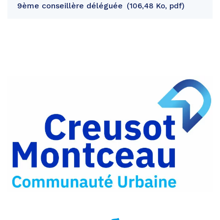
9ème conseillère déléguée
106,48 Ko, pdf
Partager
sur
Partager
Facebook
sur
Partager
Twitter
par
e-
mail