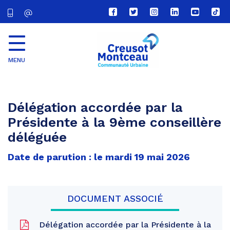
Lien
Lien
Lien
Lien
Lien
Lien
vers
vers
vers
vers
vers
vers
le
le
le
le
la
le
compte
compte
compte
compte
chaîne
com
Facebook
Twitter
Instagram
Linkedin
Youtube
tikt
MENU
CU
Creusot
Montceau
Délégation accordée par la
Présidente à la 9ème conseillère
déléguée
Date de parution : le mardi 19 mai 2026
DOCUMENT ASSOCIÉ
Délégation accordée par la Présidente à la