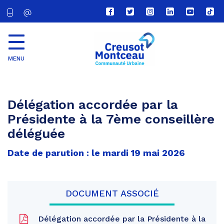
Lien
Lien
Lien
Lien
Lien
Lien
vers
vers
vers
vers
vers
vers
le
le
le
le
la
le
compte
compte
compte
compte
chaîne
com
Facebook
Twitter
Instagram
Linkedin
Youtube
tikt
MENU
CU
Creusot
Montceau
Délégation accordée par la
Présidente à la 7ème conseillère
déléguée
Date de parution : le mardi 19 mai 2026
DOCUMENT ASSOCIÉ
Délégation accordée par la Présidente à la