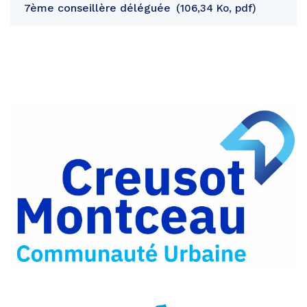
7ème conseillère déléguée
106,34 Ko, pdf
Partager
sur
Partager
Facebook
sur
Partager
Twitter
par
e-
mail