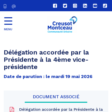
Lien
Lien
Lien
Lien
Lien
Lien
vers
vers
vers
vers
vers
vers
le
le
le
le
la
le
compte
compte
compte
compte
chaîne
com
Facebook
Twitter
Instagram
Linkedin
Youtube
tikt
MENU
CU
Creusot
Montceau
Délégation accordée par la
Présidente à la 4ème vice-
présidente
Date de parution : le mardi 19 mai 2026
DOCUMENT ASSOCIÉ
Délégation accordée par la Présidente à la