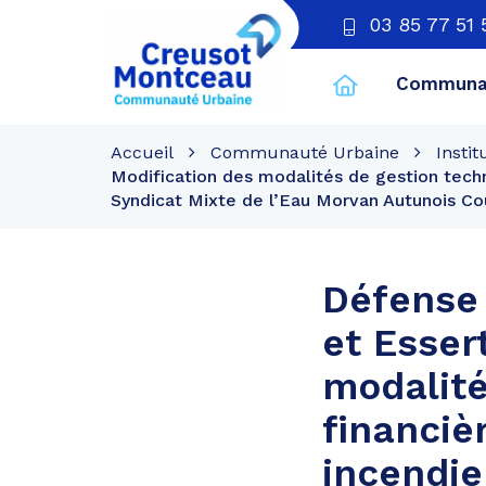
03 85 77 51 
Communau
CU
Creusot
Accueil
Communauté Urbaine
Instit
Montceau
Modification des modalités de gestion techn
Syndicat Mixte de l’Eau Morvan Autunois Co
Défense
et Esser
modalité
financiè
incendie