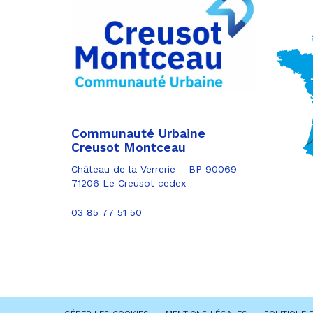
Partager
sur
Partager
Facebook
sur
Partager
Twitter
par
e-
mail
Communauté Urbaine
Creusot Montceau
Château de la Verrerie – BP 90069
71206 Le Creusot cedex
03 85 77 51 50