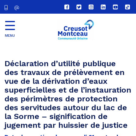
Lien
Lien
Lien
Lien
Lien
Lien
vers
vers
vers
vers
vers
vers
le
le
le
le
la
le
compte
compte
compte
compte
chaîne
com
Facebook
Twitter
Instagram
Linkedin
Youtube
tikt
MENU
CU
Creusot
Montceau
Déclaration d’utilité publique
des travaux de prélèvement en
vue de la dérivation d’eaux
superficielles et de l’instauration
des périmètres de protection
des servitudes autour du lac de
la Sorme – signification de
jugement par huissier de justice