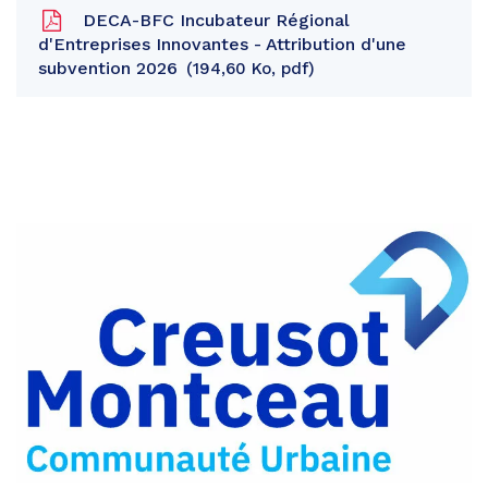
DECA-BFC Incubateur Régional
d'Entreprises Innovantes - Attribution d'une
subvention 2026
194,60 Ko, pdf
Partager
sur
Partager
Facebook
sur
Partager
Twitter
par
e-
mail