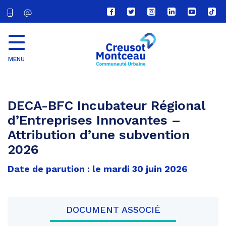
Lien
Lien
Lien
Lien
Lien
Lien
vers
vers
vers
vers
vers
vers
le
le
le
le
la
le
compte
compte
compte
compte
chaîne
com
Facebook
Twitter
Instagram
Linkedin
Youtube
tikt
MENU
CU
Creusot
Montceau
DECA-BFC Incubateur Régional
d’Entreprises Innovantes –
Attribution d’une subvention
2026
Date de parution : le mardi 30 juin 2026
DOCUMENT ASSOCIÉ