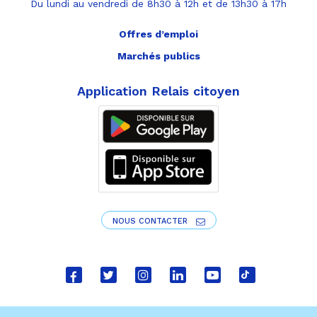
Du lundi au vendredi de 8h30 à 12h et de 13h30 à 17h
Offres d’emploi
Marchés publics
Application Relais citoyen
NOUS CONTACTER
Lien
Lien
Lien
Lien
Lien
Lien
vers
vers
vers
vers
vers
vers
le
le
le
le
la
le