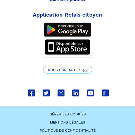
Application Relais citoyen
NOUS CONTACTER
Lien
Lien
Lien
Lien
Lien
Lien
vers
vers
vers
vers
vers
vers
le
le
le
le
la
le
GÉRER LES COOKIES
compte
compte
compte
compte
chaîne
compte
MENTIONS LÉGALES
Facebook
Twitter
Instagram
Linkedin
Youtube
tiktok
POLITIQUE DE CONFIDENTIALITÉ