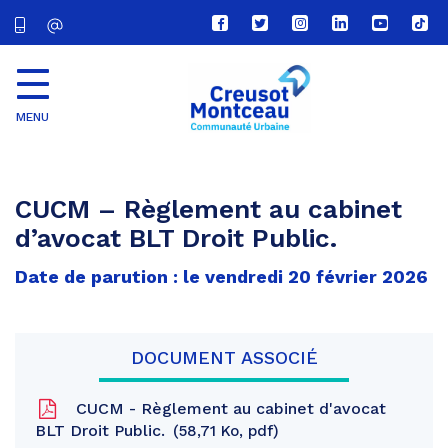
Lien
Lien
Lien
Lien
Lien
Lien
vers
vers
vers
vers
vers
vers
le
le
le
le
la
le
compte
compte
compte
compte
chaîne
com
Facebook
Twitter
Instagram
Linkedin
Youtube
tikt
MENU
CU
Creusot
Montceau
CUCM – Règlement au cabinet
d’avocat BLT Droit Public.
Date de parution : le vendredi 20 février 2026
DOCUMENT ASSOCIÉ
CUCM - Règlement au cabinet d'avocat
BLT Droit Public.
58,71 Ko, pdf