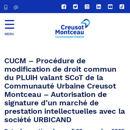
Lien
Lien
Lien
Lien
Lien
Lien
vers
vers
vers
vers
vers
vers
le
le
le
le
la
le
compte
compte
compte
compte
chaîne
com
Facebook
Twitter
Instagram
Linkedin
Youtube
tikt
MENU
CU
Creusot
Montceau
CUCM – Procédure de
modification de droit commun
du PLUiH valant SCoT de la
Communauté Urbaine Creusot
Montceau – Autorisation de
signature d’un marché de
prestation intellectuelles avec la
société URBICAND