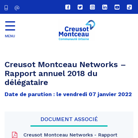
Lien
Lien
Lien
Lien
Lien
Lien
vers
vers
vers
vers
vers
vers
le
le
le
le
la
le
compte
compte
compte
compte
chaîne
com
Facebook
Twitter
Instagram
Linkedin
Youtube
tikt
MENU
CU
Creusot
Montceau
Creusot Montceau Networks –
Rapport annuel 2018 du
délégataire
Date de parution : le vendredi 07 janvier 2022
DOCUMENT ASSOCIÉ
Creusot Montceau Networks - Rapport