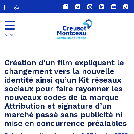
Lien
Lien
Lien
Lien
Lien
Lien
vers
vers
vers
vers
vers
vers
le
le
le
le
la
le
compte
compte
compte
compte
chaîne
com
Facebook
Twitter
Instagram
Linkedin
Youtube
tikt
MENU
CU
Creusot
Montceau
Création d’un film expliquant le
changement vers la nouvelle
identité ainsi qu’un Kit réseaux
sociaux pour faire rayonner les
nouveaux codes de la marque –
Attribution et signature d’un
marché passé sans publicité ni
mise en concurrence préalables