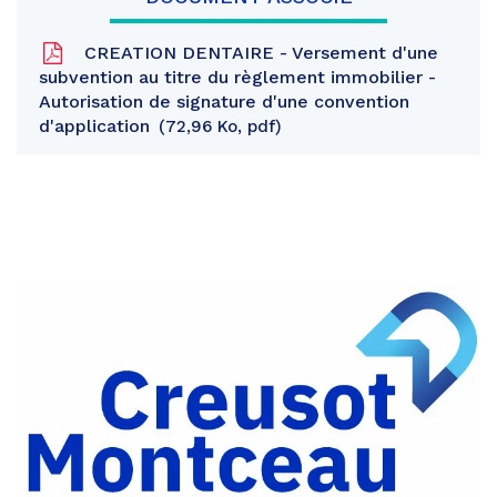
CREATION DENTAIRE - Versement d'une
subvention au titre du règlement immobilier -
Autorisation de signature d'une convention
d'application
72,96 Ko, pdf
Partager
sur
Partager
Facebook
sur
Partager
Twitter
par
e-