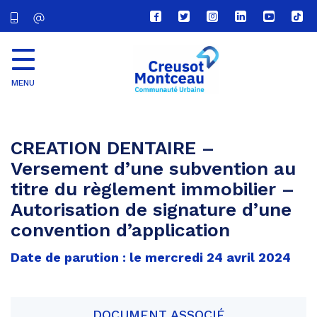
Lien
Lien
Lien
Lien
Lien
Lien
vers
vers
vers
vers
vers
vers
le
le
le
le
la
le
compte
compte
compte
compte
chaîne
com
Facebook
Twitter
Instagram
Linkedin
Youtube
tikt
MENU
CU
Creusot
Montceau
CREATION DENTAIRE –
Versement d’une subvention au
titre du règlement immobilier –
Autorisation de signature d’une
convention d’application
Date de parution : le mercredi 24 avril 2024
DOCUMENT ASSOCIÉ