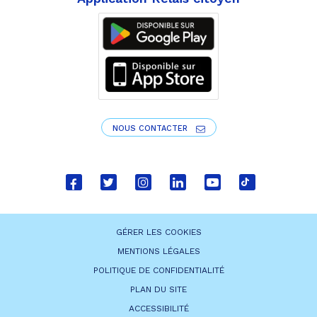
NOUS CONTACTER
Lien
Lien
Lien
Lien
Lien
Lien
vers
vers
vers
vers
vers
vers
le
le
le
le
la
le
GÉRER LES COOKIES
compte
compte
compte
compte
chaîne
compte
MENTIONS LÉGALES
Facebook
Twitter
Instagram
Linkedin
Youtube
tiktok
POLITIQUE DE CONFIDENTIALITÉ
PLAN DU SITE
ACCESSIBILITÉ