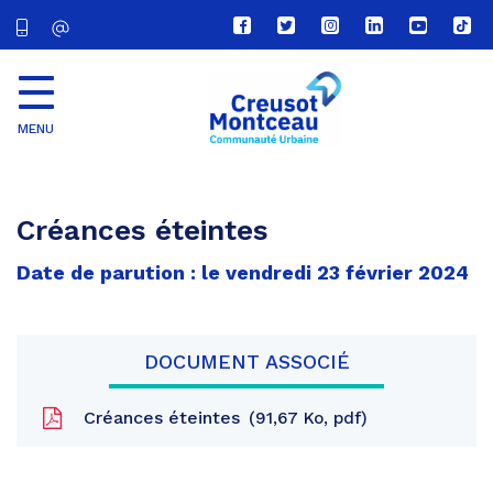
Lien
Lien
Lien
Lien
Lien
Lien
vers
vers
vers
vers
vers
vers
le
le
le
le
la
le
compte
compte
compte
compte
chaîne
com
Facebook
Twitter
Instagram
Linkedin
Youtube
tikt
MENU
CU
Creusot
Montceau
Créances éteintes
Date de parution : le vendredi 23 février 2024
DOCUMENT ASSOCIÉ
Créances éteintes
91,67 Ko, pdf