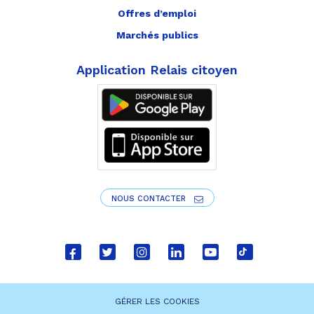
Offres d’emploi
Marchés publics
Application Relais citoyen
NOUS CONTACTER
Lien
Lien
Lien
Lien
Lien
Lien
vers
vers
vers
vers
vers
vers
le
le
le
le
la
le
GÉRER LES COOKIES
compte
compte
compte
compte
chaîne
compte