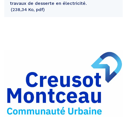
travaux de desserte en électricité.
238,34 Ko, pdf
Partager
sur
Partager
Facebook
sur
Partager
Twitter
par
e-
mail