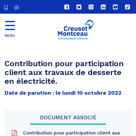
Lien
Lien
Lien
Lien
Lien
Lien
vers
vers
vers
vers
vers
vers
le
le
le
le
la
le
compte
compte
compte
compte
chaîne
com
Facebook
Twitter
Instagram
Linkedin
Youtube
tikt
MENU
CU
Creusot
Montceau
Contribution pour participation
client aux travaux de desserte
en électricité.
Date de parution : le lundi 10 octobre 2022
DOCUMENT ASSOCIÉ
Contribution pour participation client aux