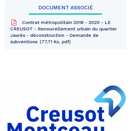
DOCUMENT ASSOCIÉ
Contrat métropolitain 2018 - 2020 - LE
CREUSOT - Renouvellement urbain du quartier
Jaurès - déconstruction - Demande de
subventions
77,71 Ko, pdf
Partager
sur
Partager
Facebook
sur
Partager
Twitter
par