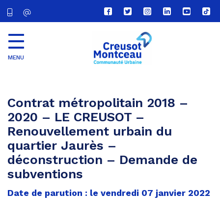
Lien
Lien
Lien
Lien
Lien
Lien
vers
vers
vers
vers
vers
vers
le
le
le
le
la
le
compte
compte
compte
compte
chaîne
com
Facebook
Twitter
Instagram
Linkedin
Youtube
tikt
MENU
CU
Creusot
Montceau
Contrat métropolitain 2018 –
2020 – LE CREUSOT –
Renouvellement urbain du
quartier Jaurès –
déconstruction – Demande de
subventions
Date de parution : le vendredi 07 janvier 2022