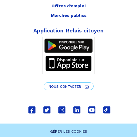
Offres d’emploi
Marchés publics
Application Relais citoyen
NOUS CONTACTER
Lien
Lien
Lien
Lien
Lien
Lien
vers
vers
vers
vers
vers
vers
le
le
le
le
la
le
GÉRER LES COOKIES
compte
compte
compte
compte
chaîne
compte