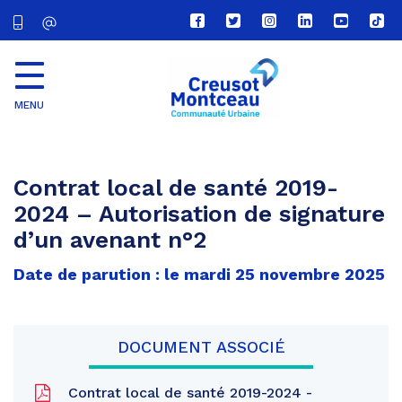
Lien
Lien
Lien
Lien
Lien
Lien
vers
vers
vers
vers
vers
vers
le
le
le
le
la
le
compte
compte
compte
compte
chaîne
com
Facebook
Twitter
Instagram
Linkedin
Youtube
tikt
MENU
CU
Creusot
Montceau
Contrat local de santé 2019-
2024 – Autorisation de signature
d’un avenant n°2
Date de parution : le mardi 25 novembre 2025
DOCUMENT ASSOCIÉ
Contrat local de santé 2019-2024 -