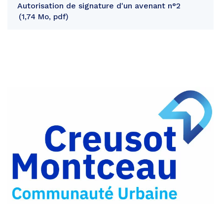
Autorisation de signature d'un avenant n°2
1,74 Mo, pdf
Partager
sur
Partager
Facebook
sur
Partager
Twitter
par
e-
mail