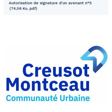
Autorisation de signature d'un avenant n°5
74,06 Ko, pdf
Partager
sur
Partager
Facebook
sur
Partager
Twitter
par
e-
mail