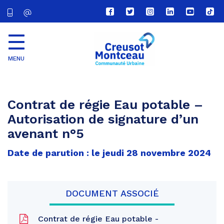
Lien
Lien
Lien
Lien
Lien
Lien
vers
vers
vers
vers
vers
vers
le
le
le
le
la
le
compte
compte
compte
compte
chaîne
com
Facebook
Twitter
Instagram
Linkedin
Youtube
tikt
MENU
CU
Creusot
Montceau
Contrat de régie Eau potable –
Autorisation de signature d’un
avenant n°5
Date de parution : le jeudi 28 novembre 2024
DOCUMENT ASSOCIÉ
Contrat de régie Eau potable -