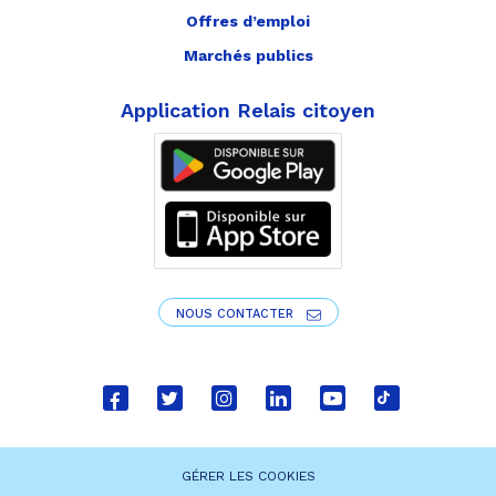
Offres d’emploi
Marchés publics
Application Relais citoyen
NOUS CONTACTER
Lien
Lien
Lien
Lien
Lien
Lien
vers
vers
vers
vers
vers
vers
le
le
le
le
la
le
GÉRER LES COOKIES
compte
compte
compte
compte
chaîne
compte