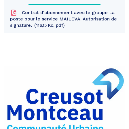
Contrat d'abonnement avec le groupe La
poste pour le service MAILEVA. Autorisation de
signature.
116,15 Ko, pdf
Partager
sur
Partager
Facebook
sur
Partager
Twitter
par
e-
mail