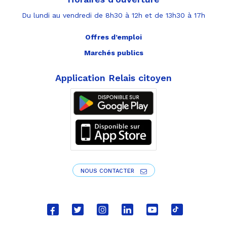
Du lundi au vendredi de 8h30 à 12h et de 13h30 à 17h
Offres d’emploi
Marchés publics
Application Relais citoyen
NOUS CONTACTER
Lien
Lien
Lien
Lien
Lien
Lien
vers
vers
vers
vers
vers
vers