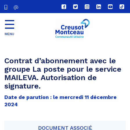
Lien
Lien
Lien
Lien
Lien
Lien
vers
vers
vers
vers
vers
vers
le
le
le
le
la
le
compte
compte
compte
compte
chaîne
com
Facebook
Twitter
Instagram
Linkedin
Youtube
tikt
MENU
CU
Creusot
Montceau
Contrat d’abonnement avec le
groupe La poste pour le service
MAILEVA. Autorisation de
signature.
Date de parution : le mercredi 11 décembre
2024
DOCUMENT ASSOCIÉ