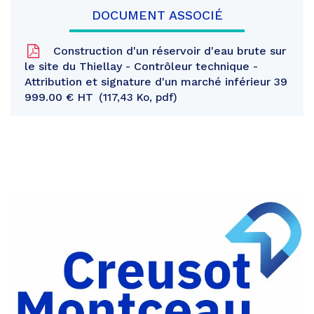
DOCUMENT ASSOCIÉ
Construction d'un réservoir d'eau brute sur
le site du Thiellay - Contrôleur technique -
Attribution et signature d'un marché inférieur 39
999.00 € HT
117,43 Ko, pdf
Partager
sur
Partager
Facebook
sur
Partager
Twitter
par