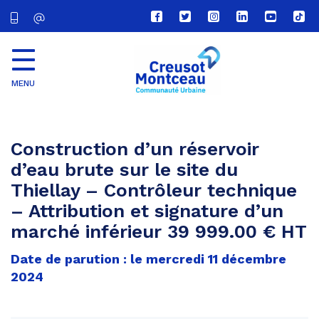
Lien
Lien
Lien
Lien
Lien
Lien
vers
vers
vers
vers
vers
vers
le
le
le
le
la
le
compte
compte
compte
compte
chaîne
com
Facebook
Twitter
Instagram
Linkedin
Youtube
tikt
MENU
CU
Creusot
Montceau
Construction d’un réservoir
d’eau brute sur le site du
Thiellay – Contrôleur technique
– Attribution et signature d’un
marché inférieur 39 999.00 € HT
Date de parution : le mercredi 11 décembre
2024