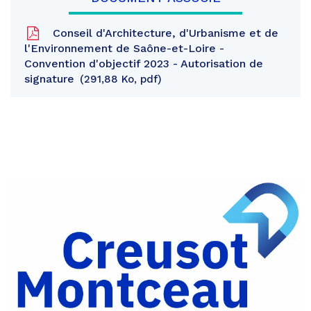
Conseil d'Architecture, d'Urbanisme et de
l'Environnement de Saône-et-Loire -
Convention d'objectif 2023 - Autorisation de
signature
291,88 Ko, pdf
Partager
sur
Partager
Facebook
sur
Partager
Twitter
par
e-