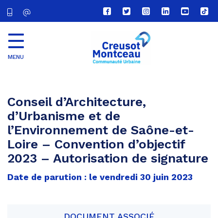
Lien
Lien
Lien
Lien
Lien
Lien
vers
vers
vers
vers
vers
vers
le
le
le
le
la
le
compte
compte
compte
compte
chaîne
com
Facebook
Twitter
Instagram
Linkedin
Youtube
tikt
MENU
CU
Creusot
Montceau
Conseil d’Architecture,
d’Urbanisme et de
l’Environnement de Saône-et-
Loire – Convention d’objectif
2023 – Autorisation de signature
Date de parution : le vendredi 30 juin 2023
DOCUMENT ASSOCIÉ