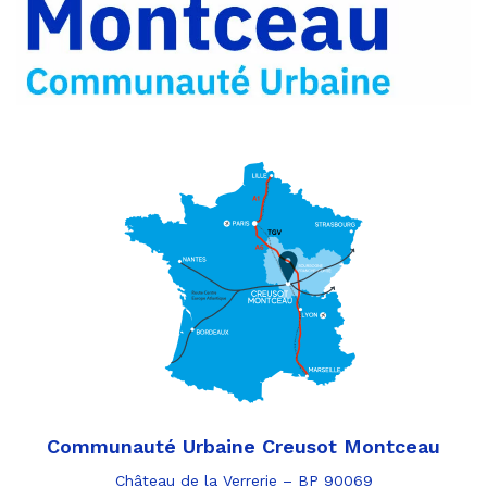
par
e-
mail
Communauté Urbaine Creusot Montceau
Château de la Verrerie – BP 90069