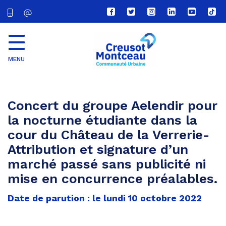
Lien
Lien
Lien
Lien
Lien
Lien
vers
vers
vers
vers
vers
vers
le
le
le
le
la
le
compte
compte
compte
compte
chaîne
com
Facebook
Twitter
Instagram
Linkedin
Youtube
tikt
MENU
CU
Creusot
Montceau
Concert du groupe Aelendir pour
la nocturne étudiante dans la
cour du Château de la Verrerie-
Attribution et signature d’un
marché passé sans publicité ni
mise en concurrence préalables.
Date de parution : le lundi 10 octobre 2022