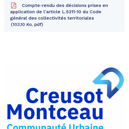
Compte-rendu des décisions prises en
application de l'article L.5211-10 du Code
général des collectivités territoriales
103,10 Ko, pdf
Partager
sur
Partager
Facebook
sur
Partager
Twitter
par
e-
mail