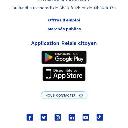
Du lundi au vendredi de 8h30 à 12h et de 13h30 à 17h
Offres d’emploi
Marchés publics
Application Relais citoyen
NOUS CONTACTER
Lien
Lien
Lien
Lien
Lien
Lien
vers
vers
vers
vers
vers
vers