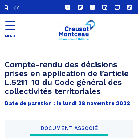
Lien
Lien
Lien
Lien
Lien
Lien
vers
vers
vers
vers
vers
vers
le
le
le
le
la
le
compte
compte
compte
compte
chaîne
com
Facebook
Twitter
Instagram
Linkedin
Youtube
tikt
MENU
CU
Creusot
Montceau
Compte-rendu des décisions
prises en application de l’article
L.5211-10 du Code général des
collectivités territoriales
Date de parution : le lundi 28 novembre 2022
DOCUMENT ASSOCIÉ