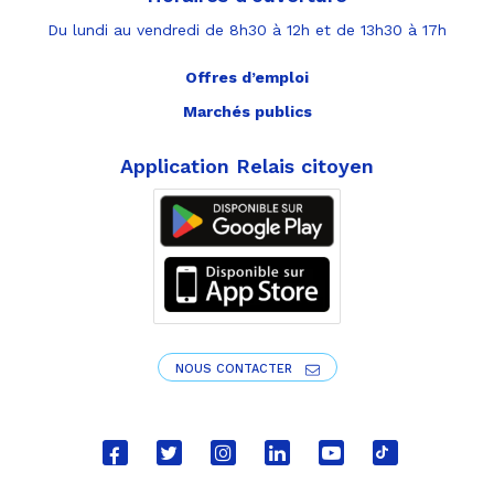
Du lundi au vendredi de 8h30 à 12h et de 13h30 à 17h
Offres d’emploi
Marchés publics
Application Relais citoyen
NOUS CONTACTER
Lien
Lien
Lien
Lien
Lien
Lien
vers
vers
vers
vers
vers
vers