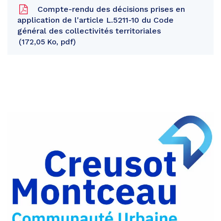
Compte-rendu des décisions prises en
application de l'article L.5211-10 du Code
général des collectivités territoriales
172,05 Ko, pdf
Partager
sur
Partager
Facebook
sur
Partager
Twitter
par
e-
mail