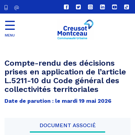
Lien
Lien
Lien
Lien
Lien
Lien
vers
vers
vers
vers
vers
vers
le
le
le
le
la
le
compte
compte
compte
compte
chaîne
com
Facebook
Twitter
Instagram
Linkedin
Youtube
tikt
MENU
CU
Creusot
Montceau
Compte-rendu des décisions
prises en application de l’article
L.5211-10 du Code général des
collectivités territoriales
Date de parution : le mardi 19 mai 2026
DOCUMENT ASSOCIÉ