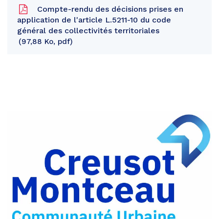
Compte-rendu des décisions prises en
application de l'article L.5211-10 du code
général des collectivités territoriales
97,88 Ko, pdf
Partager
sur
Partager
Facebook
sur
Partager
Twitter
par
e-
mail