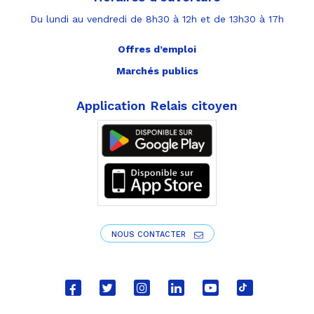
Du lundi au vendredi de 8h30 à 12h et de 13h30 à 17h
Offres d’emploi
Marchés publics
Application Relais citoyen
NOUS CONTACTER
Lien
Lien
Lien
Lien
Lien
Lien
vers
vers
vers
vers
vers
vers