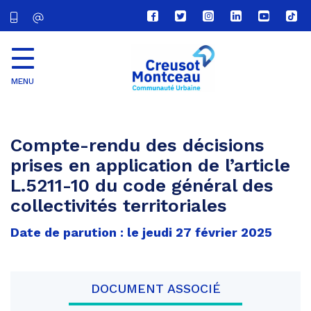
Lien
Lien
Lien
Lien
Lien
Lien
vers
vers
vers
vers
vers
vers
le
le
le
le
la
le
compte
compte
compte
compte
chaîne
com
Facebook
Twitter
Instagram
Linkedin
Youtube
tikt
MENU
CU
Creusot
Montceau
Compte-rendu des décisions
prises en application de l’article
L.5211-10 du code général des
collectivités territoriales
Date de parution : le jeudi 27 février 2025
DOCUMENT ASSOCIÉ