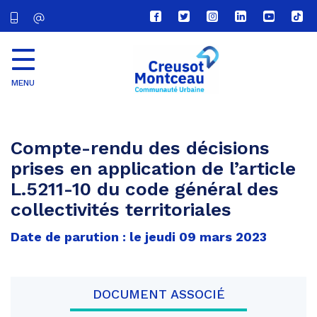
Lien
Lien
Lien
Lien
Lien
Lien
vers
vers
vers
vers
vers
vers
le
le
le
le
la
le
compte
compte
compte
compte
chaîne
com
Facebook
Twitter
Instagram
Linkedin
Youtube
tikt
MENU
CU
Creusot
Montceau
Compte-rendu des décisions
prises en application de l’article
L.5211-10 du code général des
collectivités territoriales
Date de parution : le jeudi 09 mars 2023
DOCUMENT ASSOCIÉ