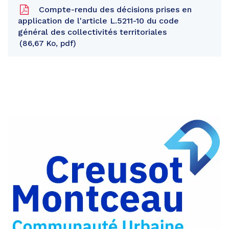
Compte-rendu des décisions prises en
application de l'article L.5211-10 du code
général des collectivités territoriales
86,67 Ko, pdf
Partager
sur
Partager
Facebook
sur
Partager
Twitter
par
e-
mail