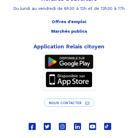
Du lundi au vendredi de 8h30 à 12h et de 13h30 à 17h
Offres d’emploi
Marchés publics
Application Relais citoyen
NOUS CONTACTER
Lien
Lien
Lien
Lien
Lien
Lien
vers
vers
vers
vers
vers
vers