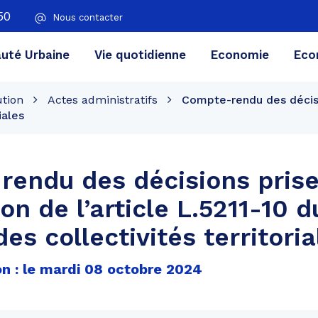
50
Nous contacter
té Urbaine
Vie quotidienne
Economie
Eco
ution
Actes administratifs
Compte-rendu des décisio
iales
endu des décisions pris
ion de l’article L.5211-10 
es collectivités territoria
on : le mardi 08 octobre 2024