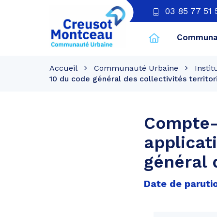
03 85 77 51 
Communau
CU
Creusot
Accueil
Communauté Urbaine
Instit
Montceau
10 du code général des collectivités territor
Compte-r
applicat
général d
Date de paruti