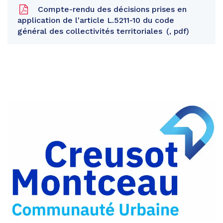
Compte-rendu des décisions prises en
application de l'article L.5211-10 du code
général des collectivités territoriales
, pdf
Partager
sur
Partager
Facebook
sur
Partager
Twitter
par
e-
mail