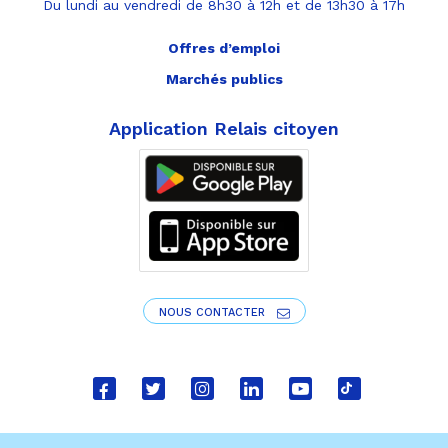
Du lundi au vendredi de 8h30 à 12h et de 13h30 à 17h
Offres d’emploi
Marchés publics
Application Relais citoyen
NOUS CONTACTER
Lien
Lien
Lien
Lien
Lien
Lien
vers
vers
vers
vers
vers
vers
le
le
le
le
la
le