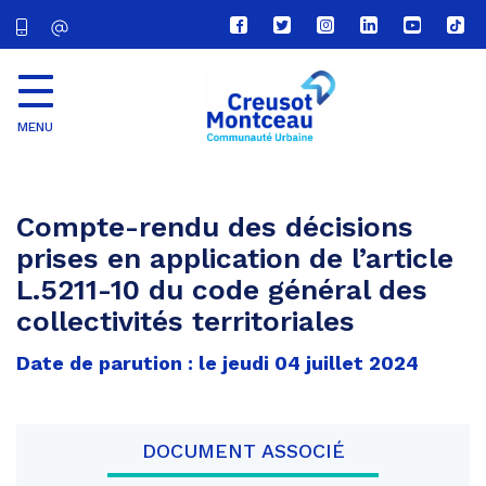
Lien
Lien
Lien
Lien
Lien
Lien
vers
vers
vers
vers
vers
vers
le
le
le
le
la
le
compte
compte
compte
compte
chaîne
com
Facebook
Twitter
Instagram
Linkedin
Youtube
tikt
MENU
CU
Creusot
Montceau
Compte-rendu des décisions
prises en application de l’article
L.5211-10 du code général des
collectivités territoriales
Date de parution : le jeudi 04 juillet 2024
DOCUMENT ASSOCIÉ