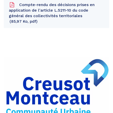
Compte-rendu des décisions prises en
application de l'article L.5211-10 du code
général des collectivités territoriales
85,97 Ko, pdf
Partager
sur
Partager
Facebook
sur
Partager
Twitter
par
e-
mail