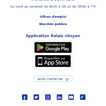
Du lundi au vendredi de 8h30 à 12h et de 13h30 à 17h
Offres d’emploi
Marchés publics
Application Relais citoyen
NOUS CONTACTER
Lien
Lien
Lien
Lien
Lien
Lien
vers
vers
vers
vers
vers
vers