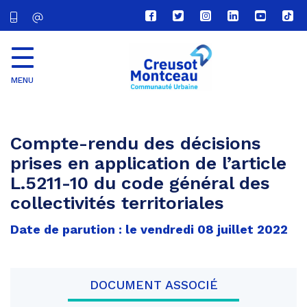
Lien
Lien
Lien
Lien
Lien
Lien
vers
vers
vers
vers
vers
vers
le
le
le
le
la
le
compte
compte
compte
compte
chaîne
com
Facebook
Twitter
Instagram
Linkedin
Youtube
tikt
MENU
CU
Creusot
Montceau
Compte-rendu des décisions
prises en application de l’article
L.5211-10 du code général des
collectivités territoriales
Date de parution : le vendredi 08 juillet 2022
DOCUMENT ASSOCIÉ