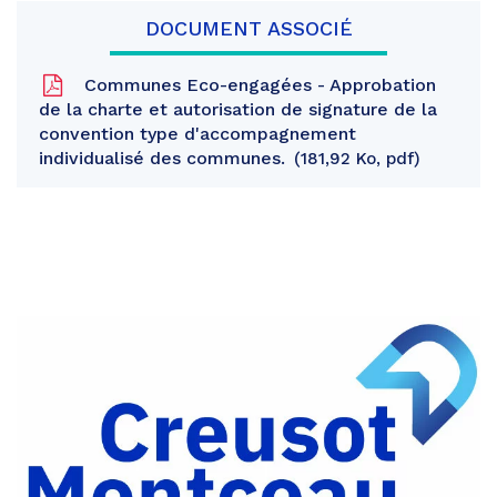
DOCUMENT ASSOCIÉ
Communes Eco-engagées - Approbation
de la charte et autorisation de signature de la
convention type d'accompagnement
individualisé des communes.
181,92 Ko, pdf
Partager
sur
Partager
Facebook
sur
Partager
Twitter
par