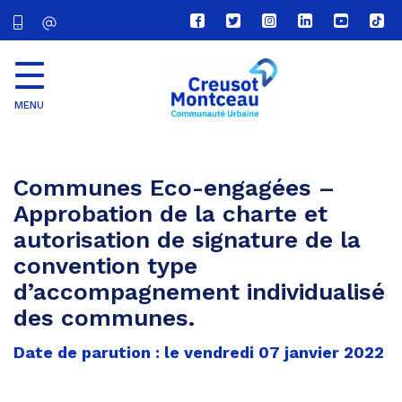
Lien
Lien
Lien
Lien
Lien
Lien
vers
vers
vers
vers
vers
vers
le
le
le
le
la
le
compte
compte
compte
compte
chaîne
com
Facebook
Twitter
Instagram
Linkedin
Youtube
tikt
MENU
CU
Creusot
Montceau
Communes Eco-engagées –
Approbation de la charte et
autorisation de signature de la
convention type
d’accompagnement individualisé
des communes.
Date de parution : le vendredi 07 janvier 2022