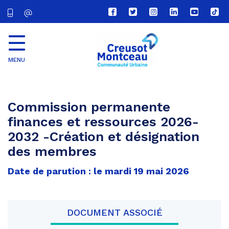
Lien
Lien
Lien
Lien
Lien
Lien
vers
vers
vers
vers
vers
vers
le
le
le
le
la
le
compte
compte
compte
compte
chaîne
com
Facebook
Twitter
Instagram
Linkedin
Youtube
tikt
MENU
CU
Creusot
Montceau
Commission permanente
finances et ressources 2026-
2032 -Création et désignation
des membres
Date de parution : le mardi 19 mai 2026
DOCUMENT ASSOCIÉ