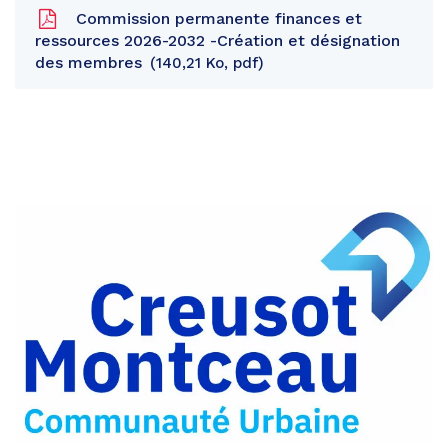
Commission permanente finances et
ressources 2026-2032 -Création et désignation
des membres
140,21 Ko, pdf
Partager
sur
Partager
Facebook
sur
Partager
Twitter
par
e-
mail