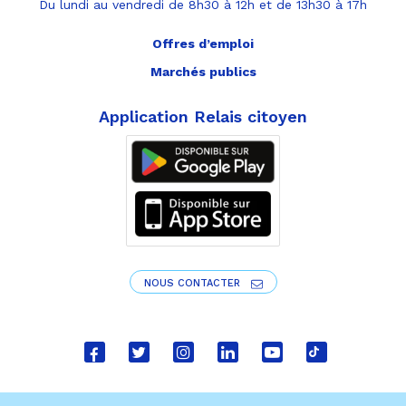
Du lundi au vendredi de 8h30 à 12h et de 13h30 à 17h
Offres d’emploi
Marchés publics
Application Relais citoyen
NOUS CONTACTER
Lien
Lien
Lien
Lien
Lien
Lien
vers
vers
vers
vers
vers
vers
le
le
le
le
la
le