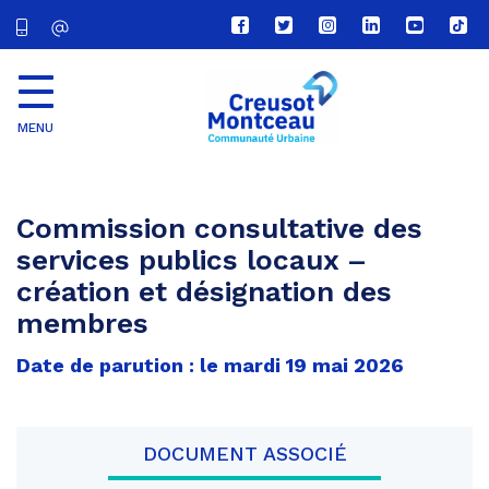
Lien
Lien
Lien
Lien
Lien
Lien
vers
vers
vers
vers
vers
vers
le
le
le
le
la
le
compte
compte
compte
compte
chaîne
com
Facebook
Twitter
Instagram
Linkedin
Youtube
tikt
MENU
CU
Creusot
Montceau
Commission consultative des
services publics locaux –
création et désignation des
membres
Date de parution : le mardi 19 mai 2026
DOCUMENT ASSOCIÉ