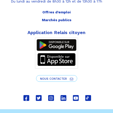
Du lundi au vendredi de 8h30 à 12h et de 13h30 à 17h
Offres d’emploi
Marchés publics
Application Relais citoyen
NOUS CONTACTER
Lien
Lien
Lien
Lien
Lien
Lien
vers
vers
vers
vers
vers
vers
le
le
le
le
la
le