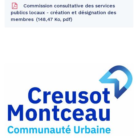
Commission consultative des services
publics locaux - création et désignation des
membres
148,47 Ko, pdf
Partager
sur
Partager
Facebook
sur
Partager
Twitter
par
e-
mail