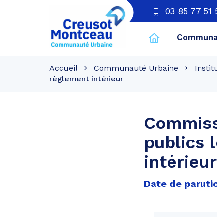
03 85 77 51 
Communau
CU
Creusot
Accueil
Communauté Urbaine
Instit
Montceau
règlement intérieur
Commissi
publics 
intérieur
Date de parutio