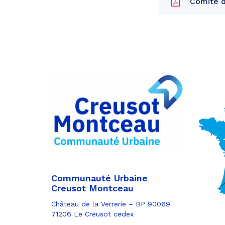
Comité d
Partager
sur
Partager
Facebook
sur
Partager
Twitter
par
e-
mail
Communauté Urbaine
Creusot Montceau
Château de la Verrerie – BP 90069
71206 Le Creusot cedex