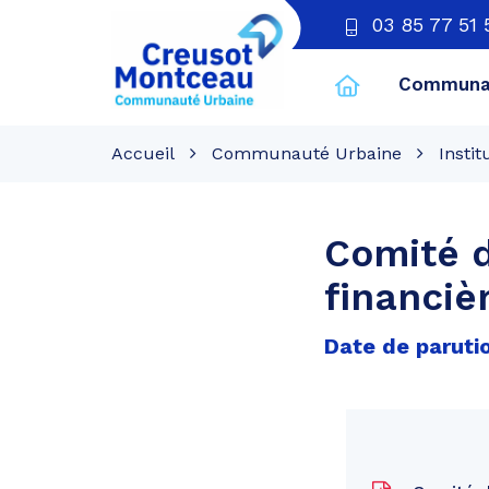
03 85 77 51 
Communau
CU
Creusot
Accueil
Communauté Urbaine
Instit
Montceau
Comité d
financiè
Date de paruti