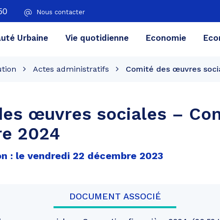
50
Nous contacter
té Urbaine
Vie quotidienne
Economie
Eco
ution
Actes administratifs
Comité des œuvres socia
es œuvres sociales – Co
re 2024
on : le vendredi 22 décembre 2023
DOCUMENT ASSOCIÉ