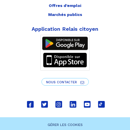
Offres d’emploi
Marchés publics
Application Relais citoyen
NOUS CONTACTER
Lien
Lien
Lien
Lien
Lien
Lien
vers
vers
vers
vers
vers
vers
le
le
le
le
la
le
GÉRER LES COOKIES
compte
compte
compte
compte
chaîne
compte