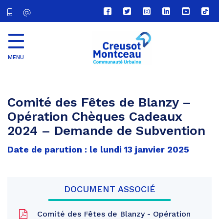
Lien
Lien
Lien
Lien
Lien
Lien
vers
vers
vers
vers
vers
vers
le
le
le
le
la
le
compte
compte
compte
compte
chaîne
com
Facebook
Twitter
Instagram
Linkedin
Youtube
tikt
MENU
CU
Creusot
Montceau
Comité des Fêtes de Blanzy –
Opération Chèques Cadeaux
2024 – Demande de Subvention
Date de parution : le lundi 13 janvier 2025
DOCUMENT ASSOCIÉ
Comité des Fêtes de Blanzy - Opération