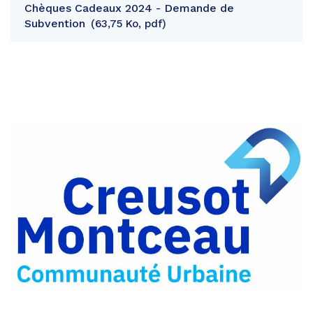
Chèques Cadeaux 2024 - Demande de
Subvention
63,75 Ko, pdf
Partager
sur
Partager
Facebook
sur
Partager
Twitter
par
e-
mail