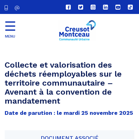
Lien
Lien
Lien
Lien
Lien
Lien
vers
vers
vers
vers
vers
vers
le
le
le
le
la
le
compte
compte
compte
compte
chaîne
com
Facebook
Twitter
Instagram
Linkedin
Youtube
tikt
MENU
CU
Creusot
Montceau
Collecte et valorisation des
déchets réemployables sur le
territoire communautaire –
Avenant à la convention de
mandatement
Date de parution : le mardi 25 novembre 2025
DOCUMENT ASSOCIÉ