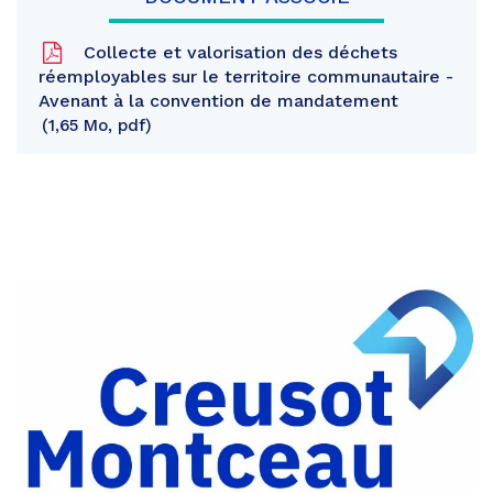
Collecte et valorisation des déchets
réemployables sur le territoire communautaire -
Avenant à la convention de mandatement
1,65 Mo, pdf
Partager
sur
Partager
Facebook
sur
Partager
Twitter
par
e-