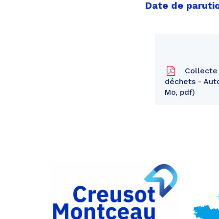
Date de parutio
Collecte 
déchets - Aut
Mo, pdf
Partager
sur
Partager
Facebook
sur