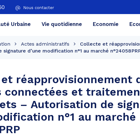
50
Nous contacter
té Urbaine
Vie quotidienne
Economie
Eco
ution
Actes administratifs
Collecte et réapprovisi
de signature d’une modification n°1 au marché n°24058PR
 et réapprovisionnement 
 connectées et traitemen
ets – Autorisation de sig
dification n°1 au marché
PRP