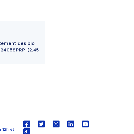
tement des bio
 n°24058PRP
2,45
Lien
Lien
Lien
Lien
Lien
 12h et