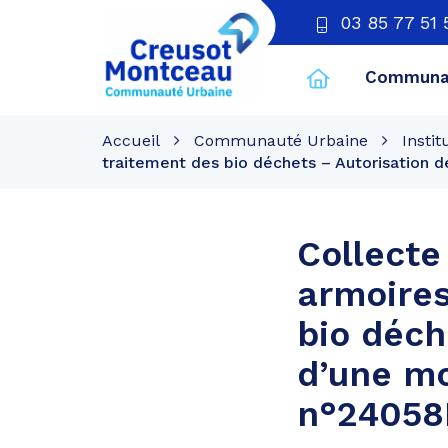
03 85 77 51 
Communau
CU
Creusot
Accueil
Communauté Urbaine
Instit
Montceau
traitement des bio déchets – Autorisation 
Collecte
armoires
bio déch
d’une mo
n°24058