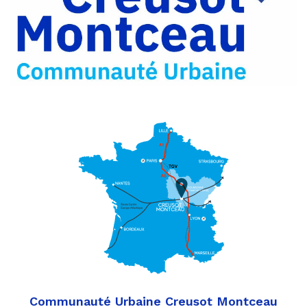
Partager
Twitter
par
e-
mail
Communauté Urbaine Creusot Montceau