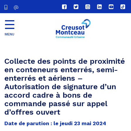
Lien
Lien
Lien
Lien
Lien
Lien
vers
vers
vers
vers
vers
vers
le
le
le
le
la
le
compte
compte
compte
compte
chaîne
com
Facebook
Twitter
Instagram
Linkedin
Youtube
tikt
MENU
CU
Creusot
Montceau
Collecte des points de proximité
en conteneurs enterrés, semi-
enterrés et aériens –
Autorisation de signature d’un
accord cadre à bons de
commande passé sur appel
d’offres ouvert
Date de parution : le jeudi 23 mai 2024