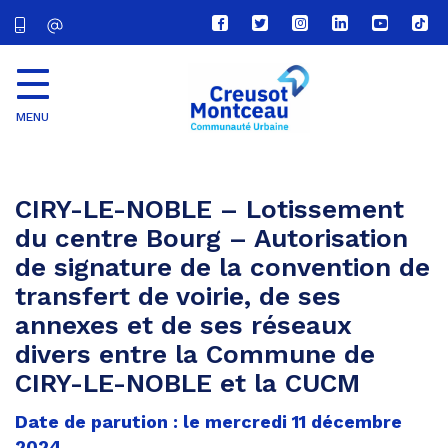
Lien
Lien
Lien
Lien
Lien
Lien
vers
vers
vers
vers
vers
vers
le
le
le
le
la
le
compte
compte
compte
compte
chaîne
com
Facebook
Twitter
Instagram
Linkedin
Youtube
tikt
MENU
CU
Creusot
Montceau
CIRY-LE-NOBLE – Lotissement
du centre Bourg – Autorisation
de signature de la convention de
transfert de voirie, de ses
annexes et de ses réseaux
divers entre la Commune de
CIRY-LE-NOBLE et la CUCM
Date de parution : le mercredi 11 décembre
2024