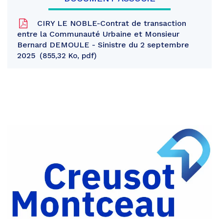
CIRY LE NOBLE-Contrat de transaction
entre la Communauté Urbaine et Monsieur
Bernard DEMOULE - Sinistre du 2 septembre
2025
855,32 Ko, pdf
Partager
sur
Partager
Facebook
sur
Partager
Twitter
par
e-