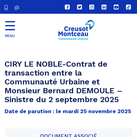
Lien
Lien
Lien
Lien
Lien
Lien
vers
vers
vers
vers
vers
vers
le
le
le
le
la
le
compte
compte
compte
compte
chaîne
com
Facebook
Twitter
Instagram
Linkedin
Youtube
tikt
MENU
CU
Creusot
Montceau
CIRY LE NOBLE-Contrat de
transaction entre la
Communauté Urbaine et
Monsieur Bernard DEMOULE –
Sinistre du 2 septembre 2025
Date de parution : le mardi 25 novembre 2025
DOCUMENT ASSOCIÉ