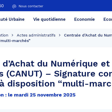
50
Nous contacter
té Urbaine
Vie quotidienne
Economie
Eco
ution
Actes administratifs
Centrale d’Achat du Nu
 “multi-marchés”
 d’Achat du Numérique et
s (CANUT) – Signature co
à disposition “multi-mar
on : le mardi 25 novembre 2025