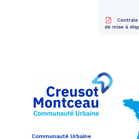
Centrale
de mise à dis
Partager
sur
Partager
Facebook
sur
Partager
Twitter
par
e-
mail
Communauté Urbaine