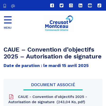
Lien
Lien
Lien
Lien
Lien
Lien
vers
vers
vers
vers
vers
vers
le
le
le
le
la
le
compte
compte
compte
compte
chaîne
com
Facebook
Twitter
Instagram
Linkedin
Youtube
tikt
MENU
CU
Creusot
Montceau
CAUE – Convention d’objectifs
2025 – Autorisation de signature
Date de parution : le mardi 15 avril 2025
DOCUMENT ASSOCIÉ
CAUE - Convention d'objectifs 2025 -
Autorisation de signature
243,04 Ko, pdf