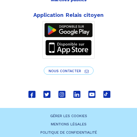
Application Relais citoyen
NOUS CONTACTER
Lien
Lien
Lien
Lien
Lien
Lien
vers
vers
vers
vers
vers
vers
le
le
le
le
la
le
GÉRER LES COOKIES
compte
compte
compte
compte
chaîne
compte
MENTIONS LÉGALES
Facebook
Twitter
Instagram
Linkedin
Youtube
tiktok
POLITIQUE DE CONFIDENTIALITÉ