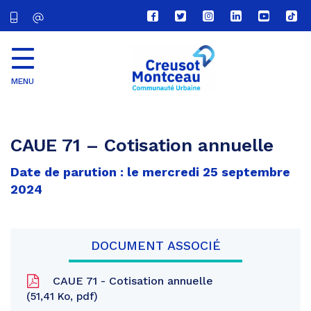
Lien
Lien
Lien
Lien
Lien
Lien
vers
vers
vers
vers
vers
vers
le
le
le
le
la
le
compte
compte
compte
compte
chaîne
com
Facebook
Twitter
Instagram
Linkedin
Youtube
tikt
MENU
CU
Creusot
Montceau
CAUE 71 – Cotisation annuelle
Date de parution : le mercredi 25 septembre
2024
DOCUMENT ASSOCIÉ
CAUE 71 - Cotisation annuelle
51,41 Ko, pdf