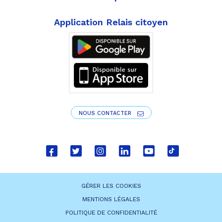
Application Relais citoyen
NOUS CONTACTER
Lien
Lien
Lien
Lien
Lien
Lien
vers
vers
vers
vers
vers
vers
le
le
le
le
la
le
GÉRER LES COOKIES
compte
compte
compte
compte
chaîne
compte
MENTIONS LÉGALES
Facebook
Twitter
Instagram
Linkedin
Youtube
tiktok
POLITIQUE DE CONFIDENTIALITÉ