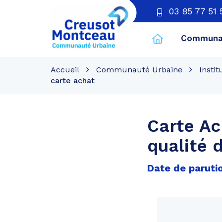
03 85 77 51 
Communau
CU
Creusot
Accueil
Communauté Urbaine
Instit
Montceau
carte achat
Carte Ac
qualité 
Date de parutio