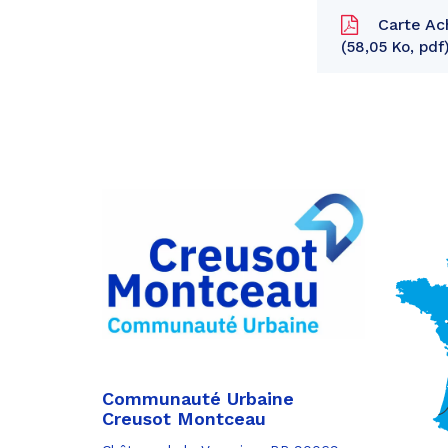
Carte Ach
58,05 Ko, pdf
Partager
sur
Partager
Facebook
sur
Partager
Twitter
par
e-
mail
Communauté Urbaine
Creusot Montceau