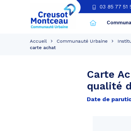
03 85 77 51 
Communau
CU
Creusot
Accueil
Communauté Urbaine
Instit
Montceau
carte achat
Carte Ac
qualité 
Date de parutio