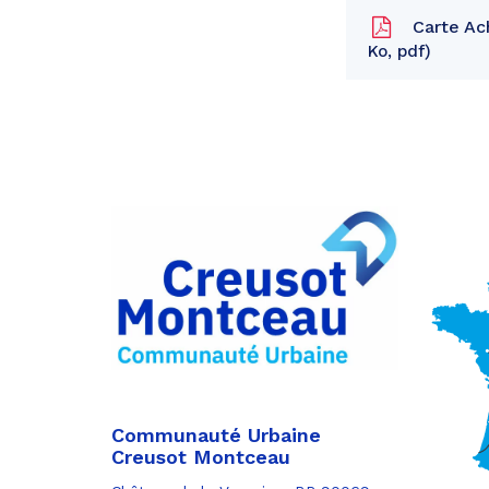
Carte Ach
Ko, pdf
Partager
sur
Partager
Facebook
sur
Partager
Twitter
par
e-
mail
Communauté Urbaine
Creusot Montceau