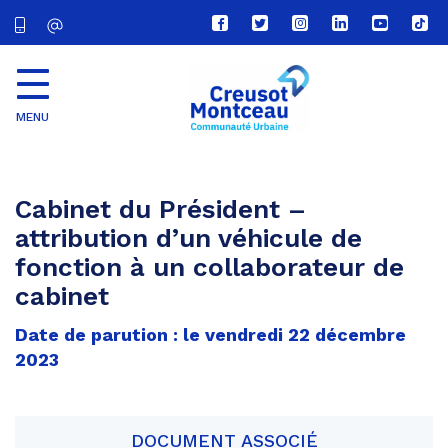
Lien
Lien
Lien
Lien
Lien
Lien
vers
vers
vers
vers
vers
vers
le
le
le
le
la
le
compte
compte
compte
compte
chaîne
com
Facebook
Twitter
Instagram
Linkedin
Youtube
tikt
MENU
CU
Creusot
Montceau
Cabinet du Président –
attribution d’un véhicule de
fonction à un collaborateur de
cabinet
Date de parution : le vendredi 22 décembre
2023
DOCUMENT ASSOCIÉ