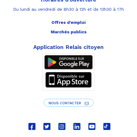
Du lundi au vendredi de 8h30 à 12h et de 13h30 à 17h
Offres d’emploi
Marchés publics
Application Relais citoyen
NOUS CONTACTER
Lien
Lien
Lien
Lien
Lien
Lien
vers
vers
vers
vers
vers
vers