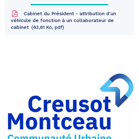
Cabinet du Président - attribution d'un
véhicule de fonction à un collaborateur de
cabinet
63,61 Ko, pdf
Partager
sur
Partager
Facebook
sur
Partager
Twitter
par
e-
mail