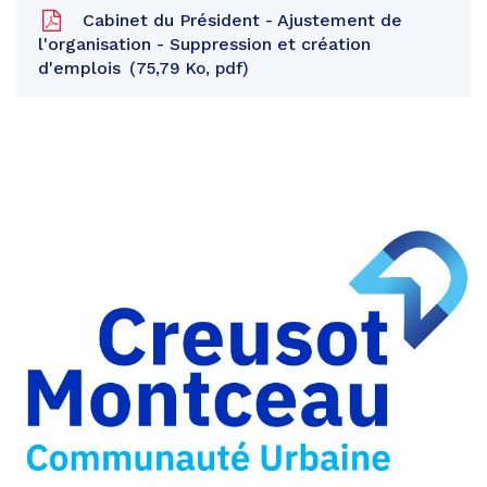
Cabinet du Président - Ajustement de
l'organisation - Suppression et création
d'emplois
75,79 Ko, pdf
Partager
sur
Partager
Facebook
sur
Partager
Twitter
par
e-
mail