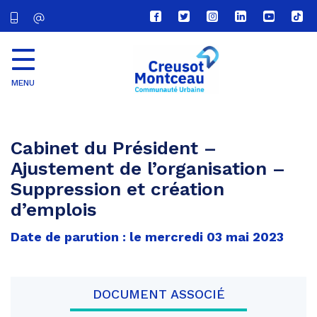
Lien
Lien
Lien
Lien
Lien
Lien
vers
vers
vers
vers
vers
vers
le
le
le
le
la
le
compte
compte
compte
compte
chaîne
com
Facebook
Twitter
Instagram
Linkedin
Youtube
tikt
MENU
CU
Creusot
Montceau
Cabinet du Président –
Ajustement de l’organisation –
Suppression et création
d’emplois
Date de parution : le mercredi 03 mai 2023
DOCUMENT ASSOCIÉ