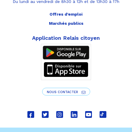
Du lundi au vendredi de 8h30 à 12h et de 13h30 à 17h
Offres d’emploi
Marchés publics
Application Relais citoyen
NOUS CONTACTER
Lien
Lien
Lien
Lien
Lien
Lien
vers
vers
vers
vers
vers
vers
le
le
le
le
la
le