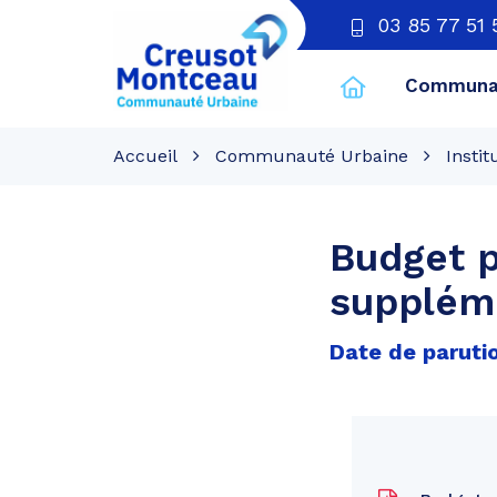
03 85 77 51 
Communau
CU
Creusot
Accueil
Communauté Urbaine
Instit
Montceau
Budget p
supplém
Date de parutio