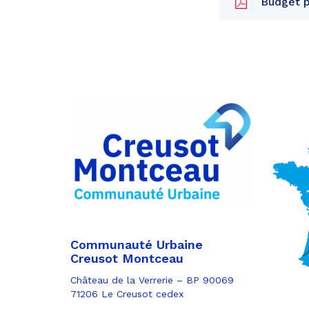
Budget p
Partager
sur
Partager
Facebook
sur
Partager
Twitter
par
e-
mail
Communauté Urbaine
Creusot Montceau
Château de la Verrerie – BP 90069
71206 Le Creusot cedex