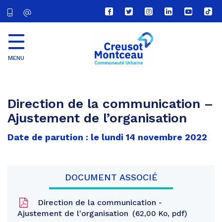
Lien
Lien
Lien
Lien
Lien
Lien
vers
vers
vers
vers
vers
vers
le
le
le
le
la
le
compte
compte
compte
compte
chaîne
com
Facebook
Twitter
Instagram
Linkedin
Youtube
tikt
MENU
CU
Creusot
Montceau
Direction de la communication –
Ajustement de l’organisation
Date de parution : le lundi 14 novembre 2022
DOCUMENT ASSOCIÉ
Direction de la communication -
Ajustement de l'organisation
62,00 Ko, pdf