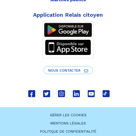
Application Relais citoyen
NOUS CONTACTER
Lien
Lien
Lien
Lien
Lien
Lien
vers
vers
vers
vers
vers
vers
le
le
le
le
la
le
GÉRER LES COOKIES
compte
compte
compte
compte
chaîne
compte
MENTIONS LÉGALES
Facebook
Twitter
Instagram
Linkedin
Youtube
tiktok
POLITIQUE DE CONFIDENTIALITÉ